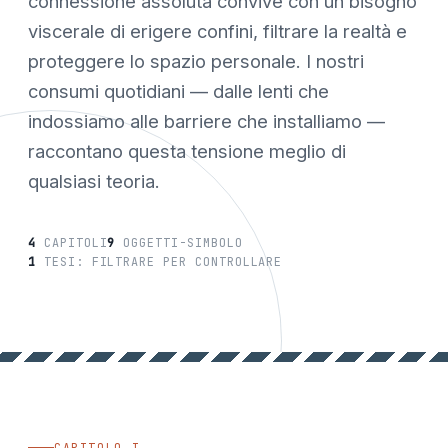
connessione assoluta convive con un bisogno
viscerale di erigere confini, filtrare la realtà e
proteggere lo spazio personale. I nostri
consumi quotidiani — dalle lenti che
indossiamo alle barriere che installiamo —
raccontano questa tensione meglio di
qualsiasi teoria.
4
CAPITOLI
9
OGGETTI-SIMBOLO
1
TESI: FILTRARE PER CONTROLLARE
CAPITOLO I