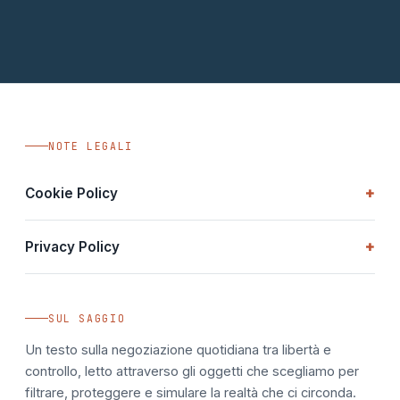
NOTE LEGALI
+
Cookie Policy
Questa pagina è una presentazione statica a scopo
+
Privacy Policy
editoriale. Non utilizza cookie di profilazione, analytics o
marketing di terze parti. Non viene salvato alcun dato di
Nessun dato personale viene raccolto, memorizzato o
navigazione sul dispositivo dell'utente.
trasmesso da questa pagina. Non sono presenti moduli di
SUL SAGGIO
contatto, tracciamento o servizi esterni che richiedano
informazioni identificative.
Un testo sulla negoziazione quotidiana tra libertà e
controllo, letto attraverso gli oggetti che scegliamo per
filtrare, proteggere e simulare la realtà che ci circonda.